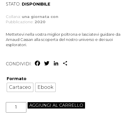
STATO:
DISPONIBILE
Collana:
una giornata con
Pubblicazione:
2020
Mettetevi nella vostra miglior poltrona e lasciatevi guidare da
Arnaud Cassan alla scoperta del nostro universo e dei suoi
esploratori.
Facebook
Twitter
LinkedIn
Condividi
CONDIVIDI:
Formato
Cartaceo
Ebook
AGGIUNGI AL CARRELLO