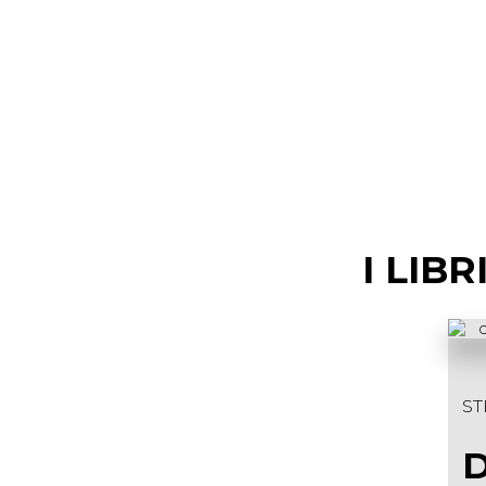
I LIB
ST
D