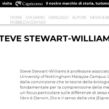
visita
il nostro marchio di storia, turism
HOME
CHI SIAMO
CATALOGO
AUTORI
NEWS & B
PUBBLICA CON NOI
TEVE STEWART-WILLIA
Steve Stewart-Williams è professore associato
University of Nottingham Malaysia Campus. Le 
dalla convinzione che le teorie della biolog
fondamentale per la comprensione della m
un focus particolare sulle differenze di sesso 
libro è Darwin, Dio e il senso della vita (Espres