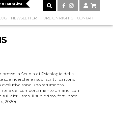
o e narrativa
LOG
NEWSLETTER
FOREIGN RIGHTS
CONTATTI
MS
 presso la Scuola di Psicologia della
sue ricerche e i suoi scritti partono
ia evolutiva sono uno strumento
ente e del comportamento umano, con
e sull’altruismo. Il suo primo, fortunato
s, 2020).